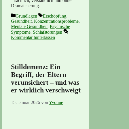
– sachlich, verständlich und ohne
Dramatisierung.
Kategorien
Schlagwörter
Grundlagen
Erschöpfung
,
Gesundheit
,
Konzentrationsprobleme
,
Mentale Gesundheit
,
Psychische
Symptome
,
Schlafstörungen
Kommentar hinterlassen
Stilldemenz: Ein
Begriff, der Eltern
verunsichert – und was
er wirklich verschweigt
15. Januar 2026
von
Yvonne