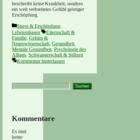
beschreibt keine Krankheit, sondern
ein weit verbreitetes Gefühl geistiger
Erschöpfung.
Kategorien
Stress & Erschöpfung
,
Schlagwörter
Lebensphasen
Elternschaft &
Familie
,
Gehirn &
Neurowissenschaft
,
Gesundheit
,
Mentale Gesundheit
,
Psychologie des
Alltags
,
Schwangerschaft & Stillzeit
Kommentar hinterlassen
Suchen
Suchen
Kommentare
Es sind
keine