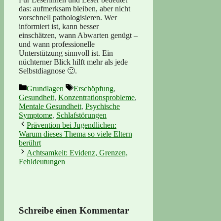
das: aufmerksam bleiben, aber nicht
vorschnell pathologisieren. Wer
informiert ist, kann besser
einschätzen, wann Abwarten genügt –
und wann professionelle
Unterstützung sinnvoll ist. Ein
nüchterner Blick hilft mehr als jede
Selbstdiagnose 🙂.
Kategorien
Schlagwörter
Grundlagen
Erschöpfung
,
Gesundheit
,
Konzentrationsprobleme
,
Mentale Gesundheit
,
Psychische
Symptome
,
Schlafstörungen
Prävention bei Jugendlichen:
Warum dieses Thema so viele Eltern
berührt
Achtsamkeit: Evidenz, Grenzen,
Fehldeutungen
Schreibe einen Kommentar