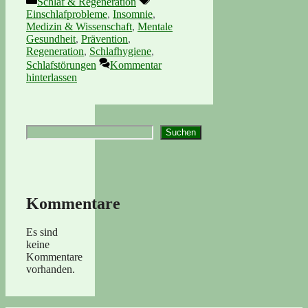
Schlaf & Regeneration
Einschlafprobleme
,
Insomnie
,
Medizin & Wissenschaft
,
Mentale
Gesundheit
,
Prävention
,
Regeneration
,
Schlafhygiene
,
Schlafstörungen
Kommentar
hinterlassen
Suchen
Suchen
Kommentare
Es sind
keine
Kommentare
vorhanden.